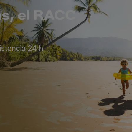
s, el RACC
istencia 24 h