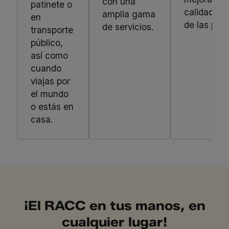
con una
patinete o
calidad de
amplia gama
en
de las per
de servicios.
transporte
público,
así como
cuando
viajas por
el mundo
o estás en
casa.
¡El RACC en tus manos, en
cualquier lugar!