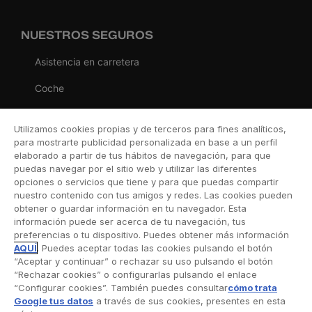
NUESTROS SEGUROS
Asistencia en carretera
Coche
Moto
Utilizamos cookies propias y de terceros para fines analíticos,
Viaje
para mostrarte publicidad personalizada en base a un perfil
elaborado a partir de tus hábitos de navegación, para que
Hogar
puedas navegar por el sitio web y utilizar las diferentes
opciones o servicios que tiene y para que puedas compartir
Vida
nuestro contenido con tus amigos y redes. Las cookies pueden
obtener o guardar información en tu navegador. Esta
Decesos
información puede ser acerca de tu navegación, tus
preferencias o tu dispositivo. Puedes obtener más información
Dental
AQUÍ
. Puedes aceptar todas las cookies pulsando el botón
“Aceptar y continuar” o rechazar su uso pulsando el botón
Deportivo
“Rechazar cookies” o configurarlas pulsando el enlace
“Configurar cookies”. También puedes consultar
cómo trata
Esquí
Google tus datos
a través de sus cookies, presentes en esta