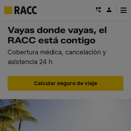
|
Saltar
Vayas donde vayas, el
al
RACC está contigo
contenido
Cobertura médica, cancelación y
asistencia 24 h
Calcular seguro de viaje