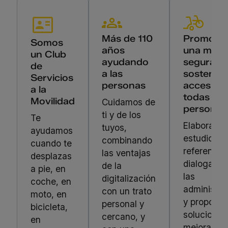
Más de 110
Promove
Somos
años
una movil
un Club
ayudando
segura,
de
a las
sostenibl
Servicios
personas
accesible
a la
todas las
Movilidad
Cuidamos de
personas
ti y de los
Te
Elaboramo
tuyos,
ayudamos
estudios d
combinando
cuando te
referencia,
las ventajas
desplazas
dialogamo
de la
a pie, en
las
digitalización
coche, en
administra
con un trato
moto, en
y propone
personal y
bicicleta,
soluciones
cercano, y
en
mejorar la