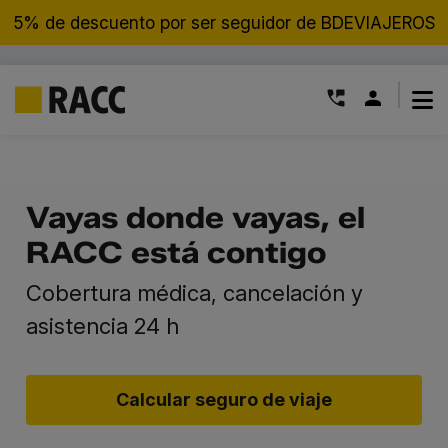
5% de descuento por ser seguidor de BDEVIAJEROS
|
Saltar
Vayas donde vayas, el
al
RACC está contigo
contenido
Cobertura médica, cancelación y
asistencia 24 h
Calcular seguro de viaje