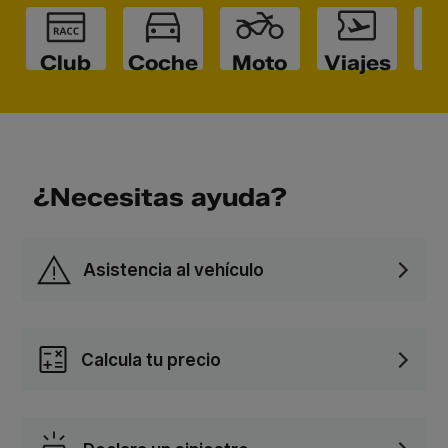
Club
Coche
Moto
Viajes
Ho
¿Necesitas ayuda?
Asistencia al vehículo
Calcula tu precio