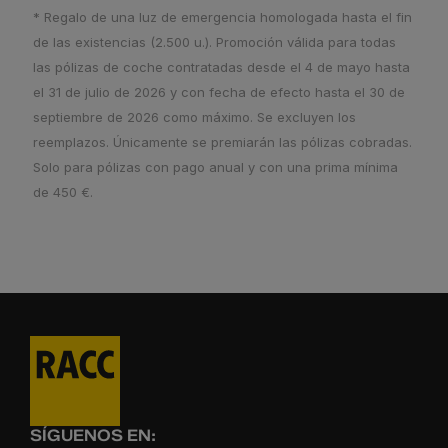
* Regalo de una luz de emergencia homologada hasta el fin
de las existencias (2.500 u.). Promoción válida para todas
las pólizas de coche contratadas desde el 4 de mayo hasta
el 31 de julio de 2026 y con fecha de efecto hasta el 30 de
septiembre de 2026 como máximo. Se excluyen los
reemplazos. Únicamente se premiarán las pólizas cobradas.
Solo para pólizas con pago anual y con una prima mínima
de 450 €.
SÍGUENOS EN: