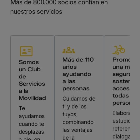
Más de 800.000 socios confían en
nuestros servicios
Más de 110
Promove
Somos
años
una movil
un Club
ayudando
segura,
de
a las
sostenibl
Servicios
personas
accesible
a la
todas las
Movilidad
Cuidamos de
personas
ti y de los
Te
Elaboramo
tuyos,
ayudamos
estudios d
combinando
cuando te
referencia,
las ventajas
desplazas
dialogamo
de la
a pie, en