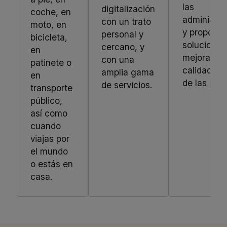
las
digitalización
coche, en
administra
con un trato
moto, en
y propone
personal y
bicicleta,
soluciones
cercano, y
en
mejorar la
con una
patinete o
calidad de
amplia gama
en
de las per
de servicios.
transporte
público,
así como
cuando
viajas por
el mundo
o estás en
casa.