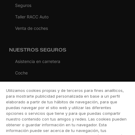
Seguros
Taller RACC Auto
Venta de coches
NUESTROS SEGUROS
Asistencia en carretera
Coche
Moto
Utilizamos cookies propias y de terceros para fines analíticos,
Viaje
para mostrarte publicidad personalizada en base a un perfil
elaborado a partir de tus hábitos de navegación, para que
Hogar
puedas navegar por el sitio web y utilizar las diferentes
opciones o servicios que tiene y para que puedas compartir
Vida
nuestro contenido con tus amigos y redes. Las cookies pueden
obtener o guardar información en tu navegador. Esta
Decesos
información puede ser acerca de tu navegación, tus