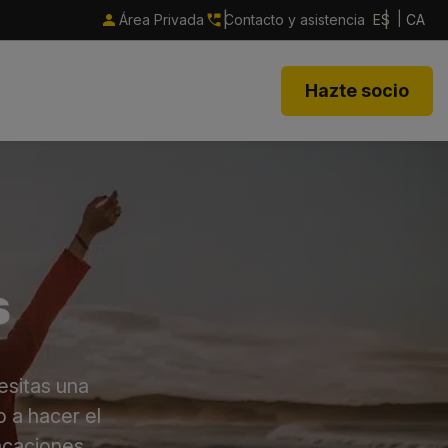
Área Privada
Contacto y asistencia
ES
CA
Hazte socio
s
esitas una
 a hacer el
vacaciones…