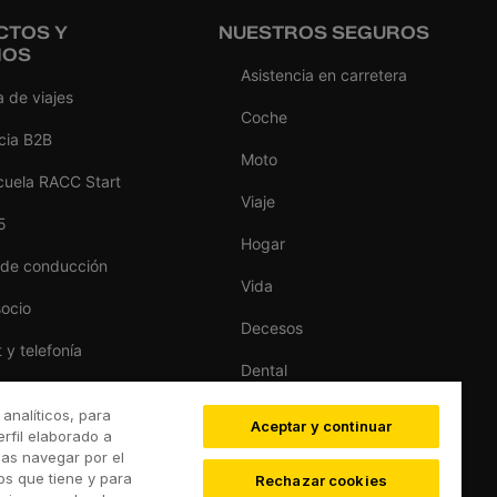
CTOS Y
NUESTROS SEGUROS
IOS
Asistencia en carretera
 de viajes
Coche
cia B2B
Moto
cuela RACC Start
Viaje
5
Hogar
 de conducción
Vida
socio
Decesos
t y telefonía
Dental
as del hogar
Deportivo
 analíticos, para
Aceptar y continuar
s
rfil elaborado a
Esquí
das navegar por el
RACC Auto
ios que tiene y para
Rechazar cookies