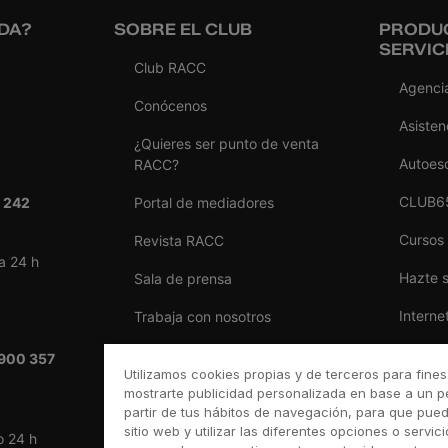
DA?
SOBRE EL CLUB
PRODU
SERVIC
Club RACC
Agencia
Conócenos
Asisten
¿Quieres ser punto de venta
Autoes
RACC?
CLUB6
 242
Portal de mediadores
Cursos
Revista RACC
a 24 h
Hazte 
Sala de prensa
Interne
Trabaja con nosotros
Reform
Ventajas por ser del RACC
900 357
Utilizamos cookies propias y de terceros para fines
Seguro
mostrarte publicidad personalizada en base a un pe
partir de tus hábitos de navegación, para que pue
Taller 
sitio web y utilizar las diferentes opciones o servic
o 24 h