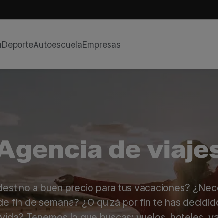
a
Deporte
Autoescuela
Empresas
Agencia de viaje
estino a buen precio para tus vacaciones? ¿Nec
e fin de semana? ¿O quizá por fin te has decidido
u vida? Tenemos lo que buscas: vuelos, hoteles, 