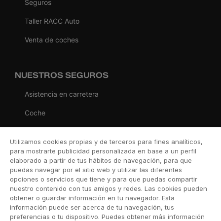
Seguros
Taller RACC Auto
Venta de coches
NUESTROS SEGUROS
Asistencia en carretera
Coche
Moto
Utilizamos cookies propias y de terceros para fines analíticos,
Viaje
para mostrarte publicidad personalizada en base a un perfil
elaborado a partir de tus hábitos de navegación, para que
Hogar
puedas navegar por el sitio web y utilizar las diferentes
opciones o servicios que tiene y para que puedas compartir
Vida
nuestro contenido con tus amigos y redes. Las cookies pueden
obtener o guardar información en tu navegador. Esta
Decesos
información puede ser acerca de tu navegación, tus
preferencias o tu dispositivo. Puedes obtener más información