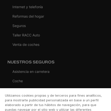
Internet y telefonía
Reformas del hogar
Seguros
Taller RACC Auto
Venta de coches
NUESTROS SEGUROS
Asistencia en carretera
Coche
Moto
Utilizamos cookies propias y de terceros para fines analíticos,
Viaje
para mostrarte publicidad personalizada en base a un perfil
elaborado a partir de tus hábitos de navegación, para que
Hogar
puedas navegar por el sitio web y utilizar las diferentes