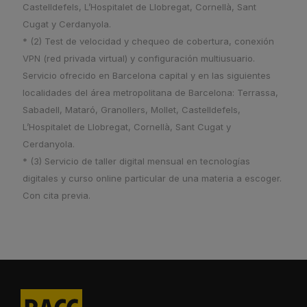
Castelldefels, L’Hospitalet de Llobregat, Cornellà, Sant
Cugat y Cerdanyola.
* (2) Test de velocidad y chequeo de cobertura, conexión
VPN (red privada virtual) y configuración multiusuario.
Servicio ofrecido en Barcelona capital y en las siguientes
localidades del área metropolitana de Barcelona: Terrassa,
Sabadell, Mataró, Granollers, Mollet, Castelldefels,
L’Hospitalet de Llobregat, Cornellà, Sant Cugat y
Cerdanyola.
* (3) Servicio de taller digital mensual en tecnologías
digitales y curso
online
particular de una materia a escoger.
Con cita previa.