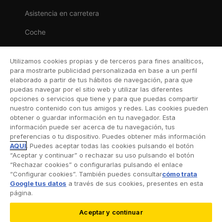
Asistencia en carretera
Coche
Moto
Utilizamos cookies propias y de terceros para fines analíticos,
Viaje
para mostrarte publicidad personalizada en base a un perfil
elaborado a partir de tus hábitos de navegación, para que
Hogar
puedas navegar por el sitio web y utilizar las diferentes
opciones o servicios que tiene y para que puedas compartir
Vida
nuestro contenido con tus amigos y redes. Las cookies pueden
obtener o guardar información en tu navegador. Esta
Decesos
información puede ser acerca de tu navegación, tus
preferencias o tu dispositivo. Puedes obtener más información
Dental
AQUÍ
. Puedes aceptar todas las cookies pulsando el botón
“Aceptar y continuar” o rechazar su uso pulsando el botón
Deportivo
“Rechazar cookies” o configurarlas pulsando el enlace
“Configurar cookies”. También puedes consultar
cómo trata
Esquí
Google tus datos
a través de sus cookies, presentes en esta
página.
Aceptar y continuar