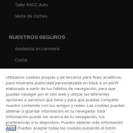
Taller RACC Auto
Venta de coches
NUESTROS SEGUROS
Asistencia en carretera
Coche
Moto
Utilizamos cookies propias y de terceros para fines analíticos,
Viaje
para mostrarte publicidad personalizada en base a un perfil
elaborado a partir de tus hábitos de navegación, para que
Hogar
puedas navegar por el sitio web y utilizar las diferentes
opciones o servicios que tiene y para que puedas compartir
Vida
nuestro contenido con tus amigos y redes. Las cookies pueden
obtener o guardar información en tu navegador. Esta
Decesos
información puede ser acerca de tu navegación, tus
preferencias o tu dispositivo. Puedes obtener más información
Dental
AQUÍ
. Puedes aceptar todas las cookies pulsando el botón