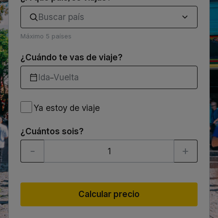
Buscar país
Máximo 5 países
¿Cuándo te vas de viaje?
Ida
Vuelta
–
Ya
Ya estoy de viaje
estoy
de
viaje
¿Cuántos sois?