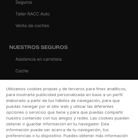
Seguros
Taller RACC Auto
Venta de coches
NUESTROS SEGUROS
Asistencia en carretera
Coche
Moto
Utilizamos cookies propias y de terceros para fines analíticos,
Viaje
para mostrarte publicidad personalizada en base a un perfil
elaborado a partir de tus hábitos de navegación, para que
Hogar
puedas navegar por el sitio web y utilizar las diferentes
opciones o servicios que tiene y para que puedas compartir
Vida
nuestro contenido con tus amigos y redes. Las cookies pueden
obtener o guardar información en tu navegador. Esta
Decesos
información puede ser acerca de tu navegación, tus
preferencias o tu dispositivo. Puedes obtener más información