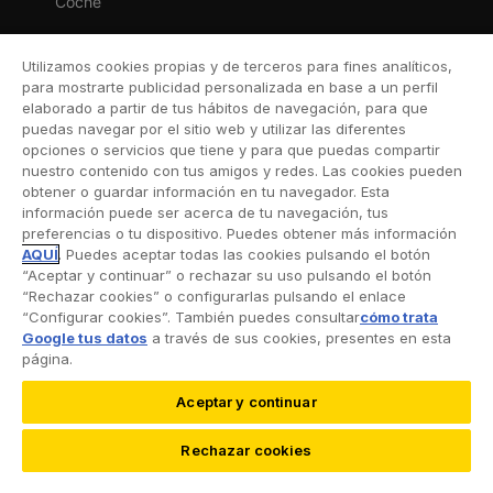
Coche
Moto
Utilizamos cookies propias y de terceros para fines analíticos,
Viaje
para mostrarte publicidad personalizada en base a un perfil
elaborado a partir de tus hábitos de navegación, para que
Hogar
puedas navegar por el sitio web y utilizar las diferentes
opciones o servicios que tiene y para que puedas compartir
Vida
nuestro contenido con tus amigos y redes. Las cookies pueden
obtener o guardar información en tu navegador. Esta
Decesos
información puede ser acerca de tu navegación, tus
preferencias o tu dispositivo. Puedes obtener más información
Dental
AQUÍ
. Puedes aceptar todas las cookies pulsando el botón
“Aceptar y continuar” o rechazar su uso pulsando el botón
Deportivo
“Rechazar cookies” o configurarlas pulsando el enlace
“Configurar cookies”. También puedes consultar
cómo trata
Esquí
Google tus datos
a través de sus cookies, presentes en esta
página.
Aceptar y continuar
©2026 RACC Mobility Club |
Condiciones de uso y
Rechazar cookies
Política de privacidad
|
Accesibilidad
|
Política de