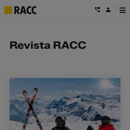
|
Saltar
al
contenido
Revista RACC