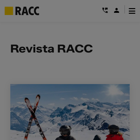
|
Saltar
al
contenido
Revista RACC