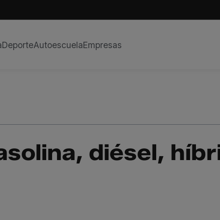
a
Deporte
Autoescuela
Empresas
olina, diésel, híbr