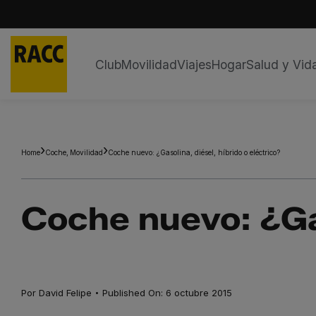
Club
Movilidad
Viajes
Hogar
Salud y Vid
Saltar
al
contenido
Home
Coche
Movilidad
Coche nuevo: ¿Gasolina, diésel, híbrido o eléctrico?
Coche nuevo: ¿Gas
·
Por
David Felipe
Published On: 6 octubre 2015