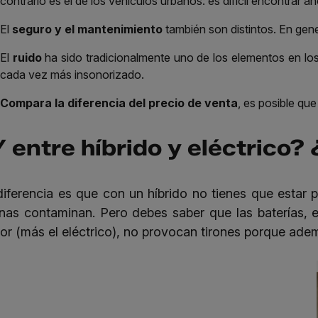
contrario es el de los vehículos urbanos: es difícil encontrar ah
El
seguro y el mantenimiento
también son distintos. En gene
El
ruido
ha sido tradicionalmente uno de los elementos en los 
cada vez más insonorizado.
Compara la diferencia del precio de venta
, es posible que
Y entre híbrido y eléctrico
diferencia es que con un híbrido no tienes que estar 
nas contaminan. Pero debes saber que
las baterías
, 
or (más el eléctrico), no provocan tirones porque ad