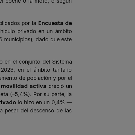
 el coche o la moto, o según
blicados por la
Encuesta de
ehículo privado en un ámbito
36 municipios), dado que este
o en el conjunto del Sistema
023, en el ámbito tarifario
remento de población y por el
movilidad activa
creció un
eta (–5,4%). Por su parte, la
rivado
lo hizo en un 0,4% —
a pesar del descenso de las