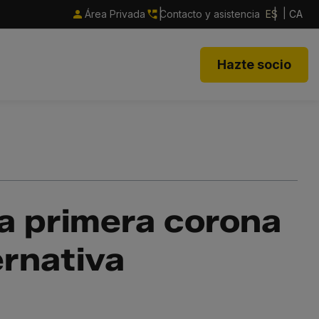
Área Privada
Contacto y asistencia
ES
CA
Hazte socio
la primera corona
ernativa