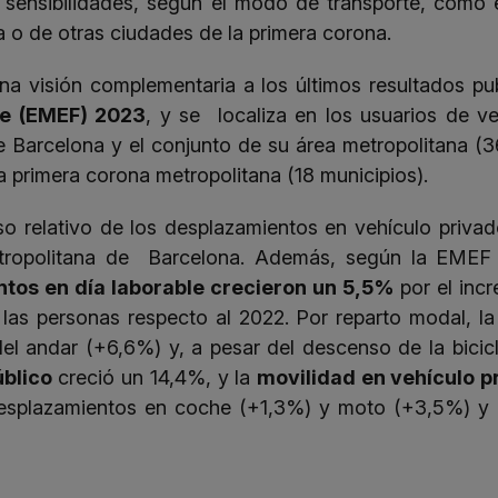
y sensibilidades, según el modo de transporte, como
 o de otras ciudades de la primera corona.
na visión complementaria a los últimos resultados pu
le (EMEF) 2023
, y se localiza en los usuarios de v
e Barcelona y el conjunto de su área metropolitana (
 primera corona metropolitana (18 municipios).
o relativo de los desplazamientos en vehículo privad
ropolitana de Barcelona. Además, según la EMEF 2
ntos en día laborable crecieron un 5,5%
por el inc
las personas respecto al 2022. Por reparto modal, la
el andar (+6,6%) y, a pesar del descenso de la bicicl
úblico
creció un 14,4%, y la
movilidad en vehículo p
esplazamientos en coche (+1,3%) y moto (+3,5%) y 