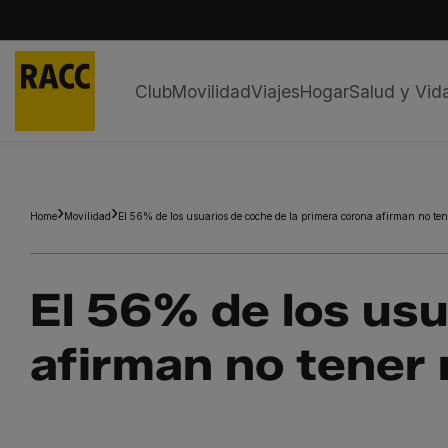
Club
Movilidad
Viajes
Hogar
Salud y Vid
Saltar
al
contenido
Home
Movilidad
El 56% de los usuarios de coche de la primera corona afirman no te
El 56% de los usu
afirman no tener 