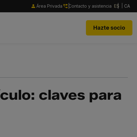
Área Privada
Contacto y asistencia
ES
CA
Hazte socio
culo: claves para