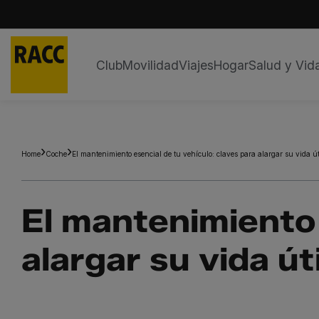
Club
Movilidad
Viajes
Hogar
Salud y Vid
Saltar
al
contenido
Home
Coche
El mantenimiento esencial de tu vehículo: claves para alargar su vida út
El mantenimiento 
alargar su vida úti