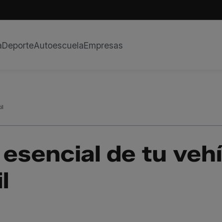
a
Deporte
Autoescuela
Empresas
il
esencial de tu vehí
l