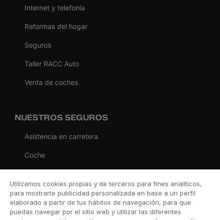
Internet y telefonía
Reformas del hogar
Seguros
Taller RACC Auto
Venta de coches
NUESTROS SEGUROS
Asistencia en carretera
Coche
Moto
Utilizamos cookies propias y de terceros para fines analíticos,
Viaje
para mostrarte publicidad personalizada en base a un perfil
elaborado a partir de tus hábitos de navegación, para que
Hogar
puedas navegar por el sitio web y utilizar las diferentes