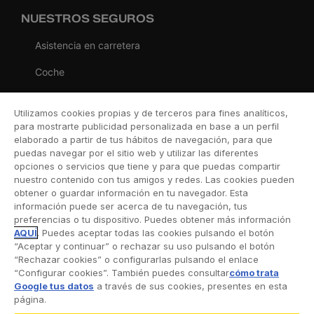
NUESTROS SEGUROS
Asistencia en carretera
Coche
Moto
Utilizamos cookies propias y de terceros para fines analíticos,
Viaje
para mostrarte publicidad personalizada en base a un perfil
elaborado a partir de tus hábitos de navegación, para que
Hogar
puedas navegar por el sitio web y utilizar las diferentes
opciones o servicios que tiene y para que puedas compartir
Vida
nuestro contenido con tus amigos y redes. Las cookies pueden
obtener o guardar información en tu navegador. Esta
Decesos
información puede ser acerca de tu navegación, tus
preferencias o tu dispositivo. Puedes obtener más información
Dental
AQUÍ
. Puedes aceptar todas las cookies pulsando el botón
“Aceptar y continuar” o rechazar su uso pulsando el botón
Deportivo
“Rechazar cookies” o configurarlas pulsando el enlace
“Configurar cookies”. También puedes consultar
cómo trata
Esquí
Google tus datos
a través de sus cookies, presentes en esta
página.