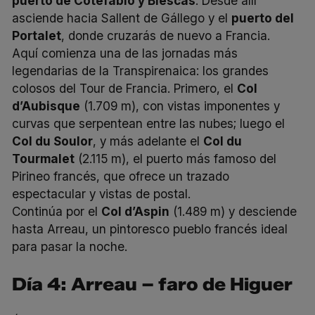
puerto de Cotefablo y Biescas
. Desde allí
asciende hacia Sallent de Gállego y el
puerto del
Portalet
, donde cruzarás de nuevo a Francia.
Aquí comienza una de las jornadas más
legendarias de la Transpirenaica: los grandes
colosos del Tour de Francia. Primero, el
Col
d’Aubisque
(1.709 m), con vistas imponentes y
curvas que serpentean entre las nubes; luego el
Col du Soulor
, y más adelante el
Col du
Tourmalet
(2.115 m), el puerto más famoso del
Pirineo francés, que ofrece un trazado
espectacular y vistas de postal.
Continúa por el
Col d’Aspin
(1.489 m) y desciende
hasta Arreau, un pintoresco pueblo francés ideal
para pasar la noche.
Día 4: Arreau – faro de Higuer