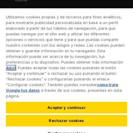
Moto
Utilizamos cookies propias y de terceros para fines analíticos,
Viaje
para mostrarte publicidad personalizada en base a un perfil
elaborado a partir de tus hábitos de navegación, para que
Hogar
puedas navegar por el sitio web y utilizar las diferentes
opciones o servicios que tiene y para que puedas compartir
Vida
nuestro contenido con tus amigos y redes. Las cookies pueden
obtener o guardar información en tu navegador. Esta
Decesos
información puede ser acerca de tu navegación, tus
preferencias o tu dispositivo. Puedes obtener más información
Dental
AQUÍ
. Puedes aceptar todas las cookies pulsando el botón
“Aceptar y continuar” o rechazar su uso pulsando el botón
Deportivo
“Rechazar cookies” o configurarlas pulsando el enlace
“Configurar cookies”. También puedes consultar
cómo trata
Esquí
Google tus datos
a través de sus cookies, presentes en esta
página.
Aceptar y continuar
©2026 RACC Mobility Club |
Condiciones de uso y
Rechazar cookies
Política de privacidad
|
Accesibilidad
|
Política de
cookies
|
Protección de datos