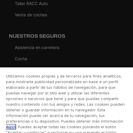
Taller RACC Auto
Venta de coches
NUESTROS SEGUROS
Asistencia en carretera
Coche
Moto
Utilizamos cookies propias y de terceros para fines analíticos,
Viaje
para mostrarte publicidad personalizada en base a un perfil
elaborado a partir de tus hábitos de navegación, para que
Hogar
puedas navegar por el sitio web y utilizar las diferentes
opciones o servicios que tiene y para que puedas compartir
Vida
nuestro contenido con tus amigos y redes. Las cookies pueden
obtener o guardar información en tu navegador. Esta
Decesos
información puede ser acerca de tu navegación, tus
preferencias o tu dispositivo. Puedes obtener más información
Dental
AQUÍ
. Puedes aceptar todas las cookies pulsando el botón
“Aceptar y continuar” o rechazar su uso pulsando el botón