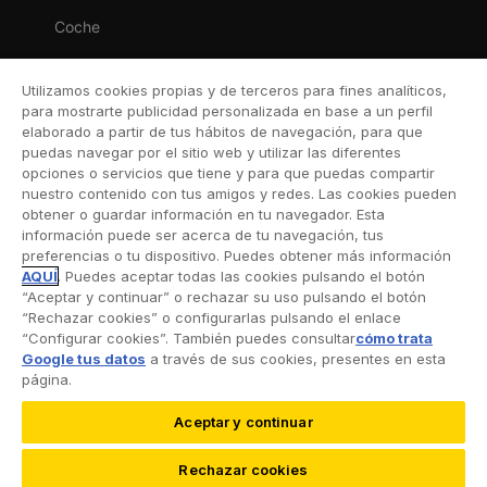
Coche
Moto
Utilizamos cookies propias y de terceros para fines analíticos,
Viaje
para mostrarte publicidad personalizada en base a un perfil
elaborado a partir de tus hábitos de navegación, para que
Hogar
puedas navegar por el sitio web y utilizar las diferentes
opciones o servicios que tiene y para que puedas compartir
Vida
nuestro contenido con tus amigos y redes. Las cookies pueden
obtener o guardar información en tu navegador. Esta
Decesos
información puede ser acerca de tu navegación, tus
preferencias o tu dispositivo. Puedes obtener más información
Dental
AQUÍ
. Puedes aceptar todas las cookies pulsando el botón
“Aceptar y continuar” o rechazar su uso pulsando el botón
Deportivo
“Rechazar cookies” o configurarlas pulsando el enlace
“Configurar cookies”. También puedes consultar
cómo trata
Esquí
Google tus datos
a través de sus cookies, presentes en esta
página.
Aceptar y continuar
©2026 RACC Mobility Club |
Condiciones de uso y
Rechazar cookies
Política de privacidad
|
Accesibilidad
|
Política de