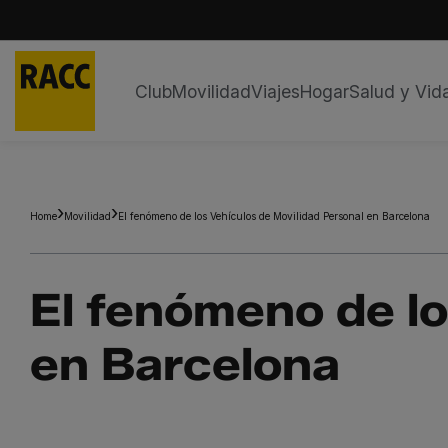
Club
Movilidad
Viajes
Hogar
Salud y Vid
Saltar
al
contenido
Home
Movilidad
El fenómeno de los Vehículos de Movilidad Personal en Barcelona
El fenómeno de lo
en Barcelona