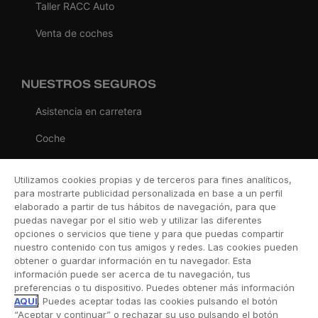
Taller RACC Auto
Venta de coches
NUESTROS SEGUROS
Asistencia en carretera
Coche
Moto
Utilizamos cookies propias y de terceros para fines analíticos,
Viaje
para mostrarte publicidad personalizada en base a un perfil
elaborado a partir de tus hábitos de navegación, para que
Hogar
puedas navegar por el sitio web y utilizar las diferentes
opciones o servicios que tiene y para que puedas compartir
Vida
nuestro contenido con tus amigos y redes. Las cookies pueden
obtener o guardar información en tu navegador. Esta
Decesos
información puede ser acerca de tu navegación, tus
preferencias o tu dispositivo. Puedes obtener más información
Dental
AQUÍ
. Puedes aceptar todas las cookies pulsando el botón
“Aceptar y continuar” o rechazar su uso pulsando el botón