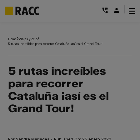
|
Saltar
al
Home
Viajes y ocio
contenido
5 rutas increíbles para recorrer Cataluña ¡así es el Grand Tour!
5 rutas increíbles
para recorrer
Cataluña ¡así es el
Grand Tour!
·
Por
Sandra Mariages
Published On: 25 enero 2022