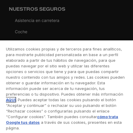
NUESTROS SEGUROS
Asistencia en carretera
Coche
Moto
Utilizamos cookies propias y de terceros para fines analíticos,
Viaje
para mostrarte publicidad personalizada en base a un perfil
elaborado a partir de tus hábitos de navegación, para que
Hogar
puedas navegar por el sitio web y utilizar las diferentes
opciones o servicios que tiene y para que puedas compartir
Vida
nuestro contenido con tus amigos y redes. Las cookies pueden
obtener o guardar información en tu navegador. Esta
Decesos
información puede ser acerca de tu navegación, tus
preferencias o tu dispositivo. Puedes obtener más información
Dental
AQUÍ
. Puedes aceptar todas las cookies pulsando el botón
“Aceptar y continuar” o rechazar su uso pulsando el botón
Deportivo
“Rechazar cookies” o configurarlas pulsando el enlace
“Configurar cookies”. También puedes consultar
cómo trata
Esquí
Google tus datos
a través de sus cookies, presentes en esta
página.