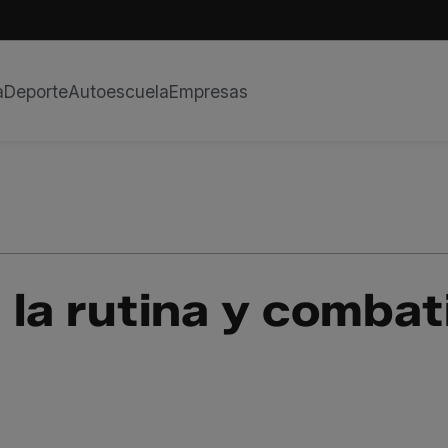
a
Deporte
Autoescuela
Empresas
 la rutina y combati