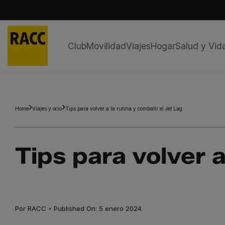
Club
Movilidad
Viajes
Hogar
Salud y Vid
Saltar
al
contenido
Home
Viajes y ocio
Tips para volver a la rutina y combatir el Jet Lag
Tips para volver a
·
Por
RACC
Published On: 5 enero 2024