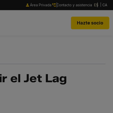
Área Privada
Contacto y asistencia
ES
CA
Hazte socio
r el Jet Lag