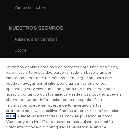
Venta de coches
NUESTROS SEGUROS
Asistencia en carretera
Coche
Moto
Utilizamos cookies propias y de terceros para fines analíticos,
Viaje
para mostrarte publicidad personalizada en base a un perfil
elaborado a partir de tus hábitos de navegación, para que
Hogar
puedas navegar por el sitio web y utilizar las diferentes
opciones o servicios que tiene y para que puedas compartir
Vida
nuestro contenido con tus amigos y redes. Las cookies pueden
obtener o guardar información en tu navegador. Esta
Decesos
información puede ser acerca de tu navegación, tus
preferencias o tu dispositivo. Puedes obtener más información
Dental
AQUÍ
. Puedes aceptar todas las cookies pulsando el botón
“Aceptar y continuar” o rechazar su uso pulsando el botón
Deportivo
“Rechazar cookies” o configurarlas pulsando el enlace