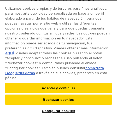
últimas vigentes.
Utilizamos cookies propias y de terceros para fines analíticos,
para mostrarte publicidad personalizada en base a un perfil
La confirmación del contrato, a
elaborado a partir de tus hábitos de navegación, para que
puedas navegar por el sitio web y utilizar las diferentes
través de cualquier medio de
opciones o servicios que tiene y para que puedas compartir
comunicación, por parte de RACC al
nuestro contenido con tus amigos y redes. Las cookies pueden
Usuario, implicará el
obtener o guardar información en tu navegador. Esta
información puede ser acerca de tu navegación, tus
perfeccionamiento del contrato
preferencias o tu dispositivo. Puedes obtener más información
conforme a lo dispuesto en el
AQUÍ
. Puedes aceptar todas las cookies pulsando el botón
artículo 1.262 del Código Civil. El alta
“Aceptar y continuar” o rechazar su uso pulsando el botón
“Rechazar cookies” o configurarlas pulsando el enlace
efectiva y/o la entrega del producto
“Configurar cookies”. También puedes consultar
cómo trata
y/o servicio adquirido por el Usuario
Google tus datos
a través de sus cookies, presentes en esta
tendrá lugar según lo previsto en la
página.
página correspondiente a cada
Aceptar y continuar
producto y/o servicio y según la
información que en cada caso
Rechazar cookies
proporcione RACC al usuario.
Configurar cookies
En el caso de tratarse de productos