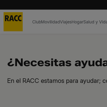
Club
Movilidad
Viajes
Hogar
Salud y Vid
Saltar
al
contenido
¿Necesitas ayud
En el RACC estamos para ayudar; c