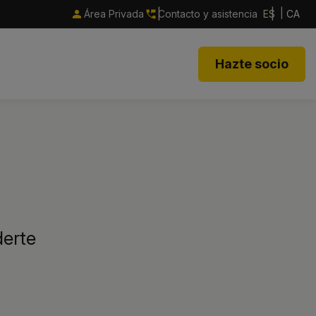
Área Privada
Contacto y asistencia
ES
CA
Hazte socio
derte