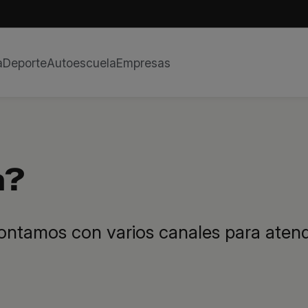
a
Deporte
Autoescuela
Empresas
a?
ontamos con varios canales para aten