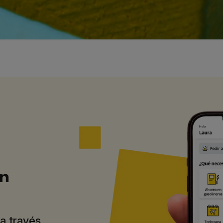
en
 a través