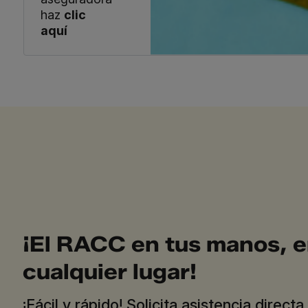
haz
clic
aquí
¡El RACC en tus manos, 
cualquier lugar!
¡Fácil y rápido! Solicita asistencia directa