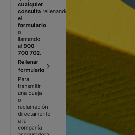
cualquier
consulta
rellenando
el
formulario
o
llamando
al
900
700 702
.
Rellenar
formulario
Para
transmitir
una queja
o
reclamación
directamente
a la
compañía
aseguradora