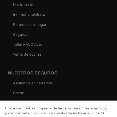
Hazte socio
Internet y telefonía
Reformas del hogar
Seguros
Taller RACC Auto
Venta de coches
NUESTROS SEGUROS
Asistencia en carretera
Coche
Moto
Utilizamos cookies propias y de terceros para fines analíticos,
Viaje
para mostrarte publicidad personalizada en base a un perfil