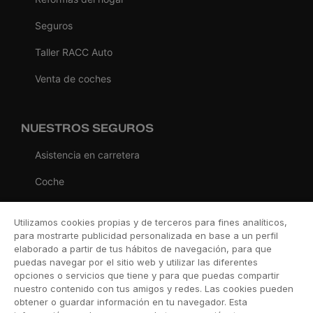
Seguros
Taller RACC Auto
Venta de coches
NUESTROS SEGUROS
Asistencia en carretera
Coche
Moto
Utilizamos cookies propias y de terceros para fines analíticos,
Viaje
para mostrarte publicidad personalizada en base a un perfil
elaborado a partir de tus hábitos de navegación, para que
Hogar
puedas navegar por el sitio web y utilizar las diferentes
opciones o servicios que tiene y para que puedas compartir
Vida
nuestro contenido con tus amigos y redes. Las cookies pueden
obtener o guardar información en tu navegador. Esta