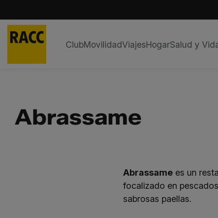
Club
Movilidad
Viajes
Hogar
Salud y Vid
Saltar
al
contenido
Abrassame
Abrassame
es un rest
focalizado en pescados 
sabrosas paellas.