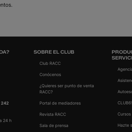
ntos.
DA?
SOBRE EL CLUB
PRODU
SERVIC
Club RACC
Agencia
Conócenos
Asisten
¿Quieres ser punto de venta
Autoes
RACC?
CLUB6
 242
Portal de mediadores
Cursos
Revista RACC
a 24 h
Hazte 
Sala de prensa