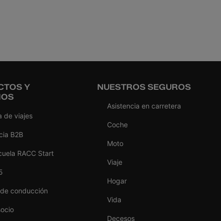
CTOS Y
NUESTROS SEGUROS
IOS
Asistencia en carretera
 de viajes
Coche
cia B2B
Moto
cuela RACC Start
Viaje
5
Hogar
 de conducción
Vida
socio
Decesos