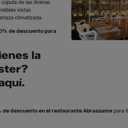
 cúpula de las Arenas
reíbles vistas
rraza climatizada.
0% de descuento para
ienes la
ter?
aquí
.
 de descuento en el restaurante Abrassame
para t