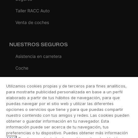
Taller RACC Auto
Venta de coches
NUESTROS SEGUROS
Asistencia en carretera
Coche
Moto
Utilizamos cookies propias y de terceros para fines analíticos,
Viaje
para mostrarte publicidad personalizada en base a un perfil
elaborado a partir de tus hábitos de navegación, para que
Hogar
puedas navegar por el sitio web y utilizar las diferentes
opciones o servicios que tiene y para que puedas compartir
Vida
nuestro contenido con tus amigos y redes. Las cookies pueden
obtener o guardar información en tu navegador. Esta
Decesos
información puede ser acerca de tu navegación, tus
preferencias o tu dispositivo. Puedes obtener más información