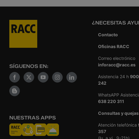
¿NECESITAS AYU
Contacto
Oficinas RACC
Correo electrónico
inforacc@racc.es
SÍGUENOS EN:
Asistencia 24 h
900
242
WhatsAPP Asistenci
638 220 311
Consultas y quejas
NUESTRAS APPS
Atención telefónica
357
(lu. a vi., 9-21h)