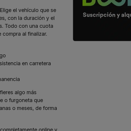
Elige el vehículo que se
s, con la duración y el
as. Todo con una cuota
 compra al finalizar.
sgo
istencia en carretera
manencia
fieres algo más
he o furgoneta que
manas o meses, de forma
o completamente
online
y