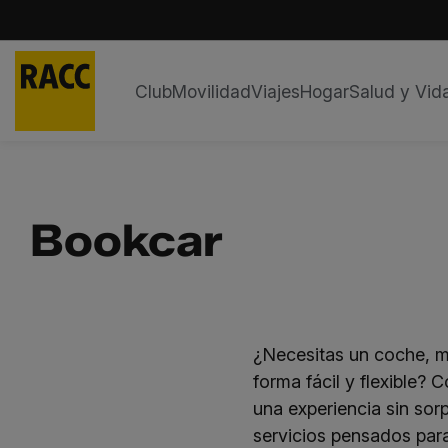
Club
Movilidad
Viajes
Hogar
Salud y Vid
Saltar
al
contenido
Bookcar
¿Necesitas un coche, m
forma fácil y flexible? 
una experiencia sin sor
servicios pensados para 