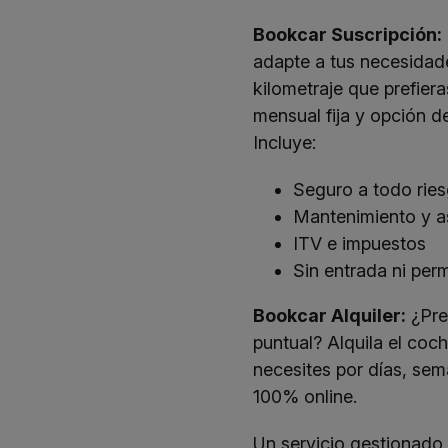
Bookcar Suscripción:
adapte a tus necesidade
kilometraje que prefier
mensual fija y opción de
Incluye:
Seguro a todo rie
Mantenimiento y as
ITV e impuestos
Sin entrada ni per
Bookcar Alquiler:
¿Pre
puntual? Alquila el coc
necesites por días, se
100%
online
.
Un servicio gestionad