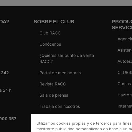
DA?
SOBRE EL CLUB
PRODU
SERVIC
Club RACC
Agencia
Conócenos
Asisten
¿Quieres ser punto de venta
Autoes
RACC?
CLUB6
 242
Portal de mediadores
Cursos
Revista RACC
a 24 h
Hazte 
Sala de prensa
Interne
Trabaja con nosotros
Reform
Ventajas por ser del RACC
900 357
Utilizamos cookies propias y de terceros para fines
Seguro
mostrarte publicidad personalizada en base a un pe