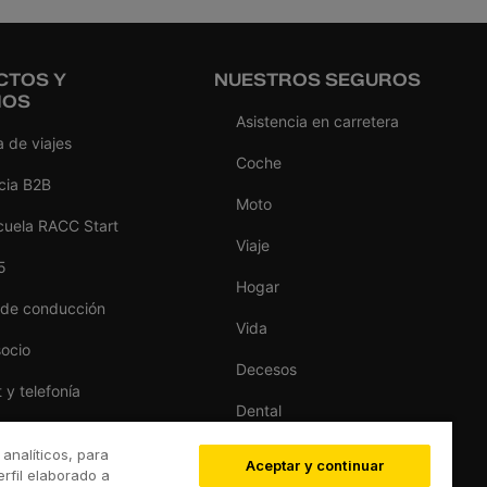
CTOS Y
NUESTROS SEGUROS
IOS
Asistencia en carretera
 de viajes
Coche
cia B2B
Moto
cuela RACC Start
Viaje
5
Hogar
 de conducción
Vida
socio
Decesos
t y telefonía
Dental
as del hogar
Deportivo
 analíticos, para
Aceptar y continuar
s
rfil elaborado a