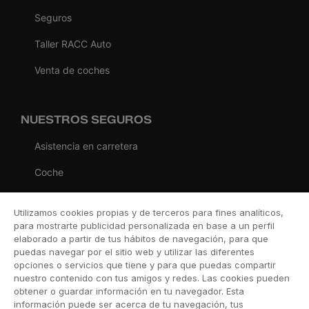
Seguros
Taller RACC Auto
Venta de coches
NUESTROS SEGUROS
Asistencia en carretera
Coche
Moto
Utilizamos cookies propias y de terceros para fines analíticos,
Viaje
para mostrarte publicidad personalizada en base a un perfil
elaborado a partir de tus hábitos de navegación, para que
Hogar
puedas navegar por el sitio web y utilizar las diferentes
opciones o servicios que tiene y para que puedas compartir
Vida
nuestro contenido con tus amigos y redes. Las cookies pueden
obtener o guardar información en tu navegador. Esta
Decesos
información puede ser acerca de tu navegación, tus