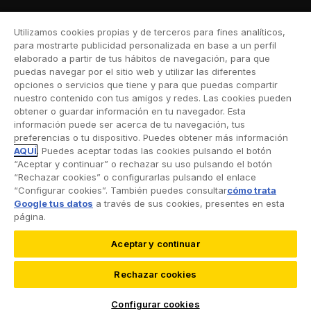
Moto
Utilizamos cookies propias y de terceros para fines analíticos,
Viaje
para mostrarte publicidad personalizada en base a un perfil
elaborado a partir de tus hábitos de navegación, para que
Hogar
puedas navegar por el sitio web y utilizar las diferentes
opciones o servicios que tiene y para que puedas compartir
Vida
nuestro contenido con tus amigos y redes. Las cookies pueden
obtener o guardar información en tu navegador. Esta
Decesos
información puede ser acerca de tu navegación, tus
preferencias o tu dispositivo. Puedes obtener más información
Dental
AQUÍ
. Puedes aceptar todas las cookies pulsando el botón
“Aceptar y continuar” o rechazar su uso pulsando el botón
Deportivo
“Rechazar cookies” o configurarlas pulsando el enlace
“Configurar cookies”. También puedes consultar
cómo trata
Esquí
Google tus datos
a través de sus cookies, presentes en esta
página.
Aceptar y continuar
©2026 RACC Mobility Club |
Condiciones de uso y
Rechazar cookies
Política de privacidad
|
Accesibilidad
|
Política de
cookies
|
Protección de datos
Configurar cookies