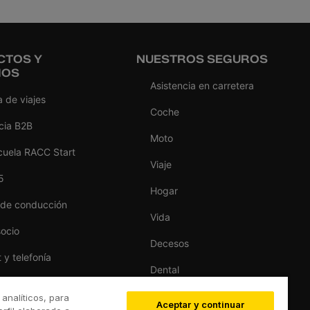
CTOS Y
NUESTROS SEGUROS
IOS
Asistencia en carretera
 de viajes
Coche
cia B2B
Moto
cuela RACC Start
Viaje
5
Hogar
 de conducción
Vida
socio
Decesos
t y telefonía
Dental
as del hogar
Deportivo
 analíticos, para
Aceptar y continuar
s