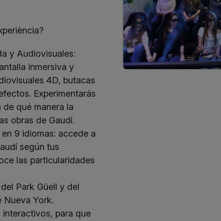
xperiència?
a y Audiovisuales:
antalla inmersiva y
udiovisuales 4D, butacas
efectos. Experimentarás
a de qué manera la
las obras de Gaudí.
 en 9 idiomas: accede a
Gaudí según tus
oce las particularidades
del Park Güell y del
e Nueva York.
 interactivos, para que