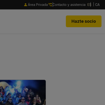
Área Privada
Contacto y asistencia
ES
CA
Hazte socio