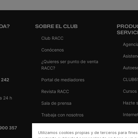
DA?
SOBRE EL CLUB
PRODU
SERVIC
Club RACC
Agencia
Conócenos
Asisten
¿Quieres ser punto de venta
Autoes
RACC?
CLUB6
 242
Portal de mediadores
Cursos
Revista RACC
a 24 h
Hazte 
Sala de prensa
Interne
Trabaja con nosotros
Reform
Ventajas por ser del RACC
900 357
Utilizamos cookies propias y de terceros para fines
Seguro