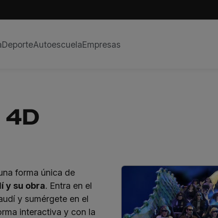
a
Deporte
Autoescuela
Empresas
a 4D
una forma única de
í y su obra
. Entra en el
udí y sumérgete en el
orma interactiva y con la