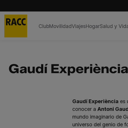
Club
Movilidad
Viajes
Hogar
Salud y Vid
Saltar
al
contenido
Gaudí Experiènci
Gaudí Experiència
es 
conocer a
Antoni Gaud
mundo imaginario de Ga
universo del genio de f