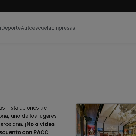
a
Deporte
Autoescuela
Empresas
as instalaciones de
na, uno de los lugares
arcelona.
¡No olvides
escuento con
RACC