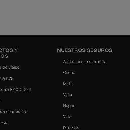
CTOS Y
NUESTROS SEGUROS
IOS
Asistencia en carretera
 de viajes
Coche
cia B2B
Moto
cuela RACC Start
Viaje
5
Hogar
 de conducción
Vida
socio
Decesos