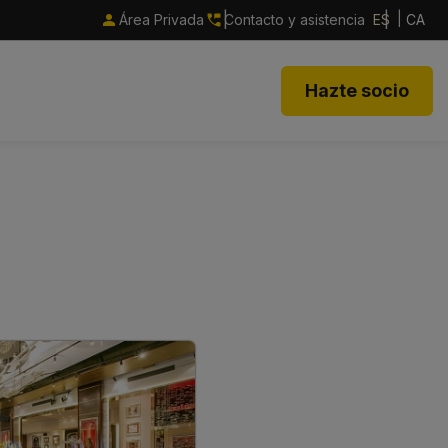
Área Privada
Contacto y asistencia
ES
CA
Hazte socio