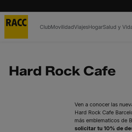
Club
Movilidad
Viajes
Hogar
Salud y Vid
Saltar
al
contenido
Hard Rock Cafe
Ven a conocer las nuev
Hard Rock Cafe Barcelo
más emblematicos de B
solicitar tu 10% de d