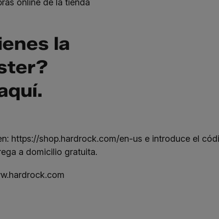
as online de la tienda
ienes la
ter?
aquí
.
en:
https://shop.hardrock.com/en-us
e introduce el có
ga a domicilio gratuita.
w.hardrock.com