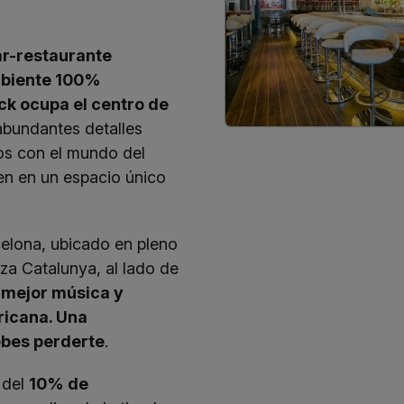
r-restaurante
mbiente 100%
ck ocupa el centro de
abundantes detalles
os con el mundo del
ten en un espacio único
elona, ubicado en pleno
aza Catalunya, al lado de
 mejor música
y
ricana. Una
ebes perderte
.
 del
10% de