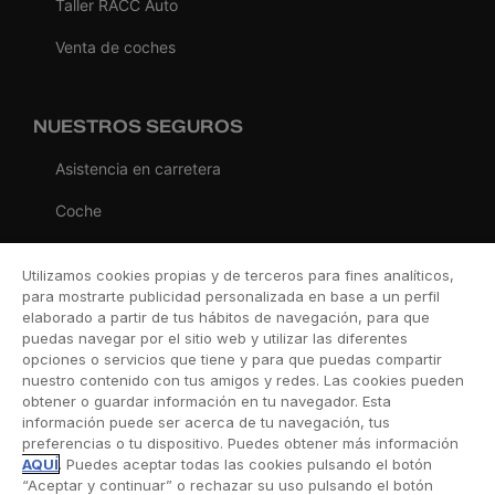
Taller RACC Auto
Venta de coches
NUESTROS SEGUROS
Asistencia en carretera
Coche
Moto
Utilizamos cookies propias y de terceros para fines analíticos,
Viaje
para mostrarte publicidad personalizada en base a un perfil
elaborado a partir de tus hábitos de navegación, para que
Hogar
puedas navegar por el sitio web y utilizar las diferentes
opciones o servicios que tiene y para que puedas compartir
Vida
nuestro contenido con tus amigos y redes. Las cookies pueden
obtener o guardar información en tu navegador. Esta
Decesos
información puede ser acerca de tu navegación, tus
preferencias o tu dispositivo. Puedes obtener más información
Dental
AQUÍ
. Puedes aceptar todas las cookies pulsando el botón
“Aceptar y continuar” o rechazar su uso pulsando el botón