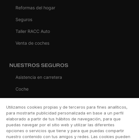
Reformas del hogar
Seguros
Taller RACC Auto
Venta de coches
NUESTROS SEGUROS
Asistencia en carretera
Coche
Moto
Utilizamos cookies propias y de terceros para fines analíticos,
Viaje
para mostrarte publicidad personalizada en base a un perfil
elaborado a partir de tus hábitos de navegación, para que
Hogar
puedas navegar por el sitio web y utilizar las diferentes
opciones o servicios que tiene y para que puedas compartir
Vida
nuestro contenido con tus amigos y redes. Las cookies pueden