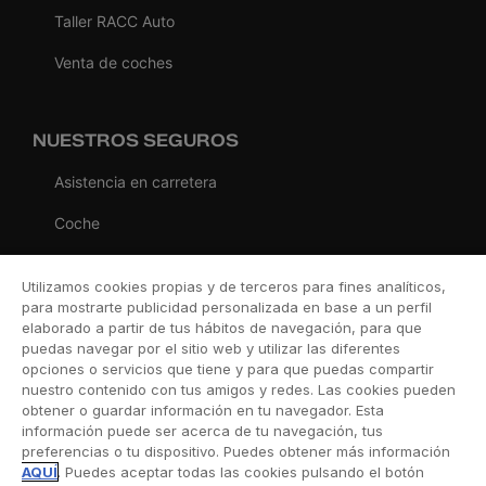
Taller RACC Auto
Venta de coches
NUESTROS SEGUROS
Asistencia en carretera
Coche
Moto
Utilizamos cookies propias y de terceros para fines analíticos,
Viaje
para mostrarte publicidad personalizada en base a un perfil
elaborado a partir de tus hábitos de navegación, para que
Hogar
puedas navegar por el sitio web y utilizar las diferentes
opciones o servicios que tiene y para que puedas compartir
Vida
nuestro contenido con tus amigos y redes. Las cookies pueden
obtener o guardar información en tu navegador. Esta
Decesos
información puede ser acerca de tu navegación, tus
preferencias o tu dispositivo. Puedes obtener más información
Dental
AQUÍ
. Puedes aceptar todas las cookies pulsando el botón