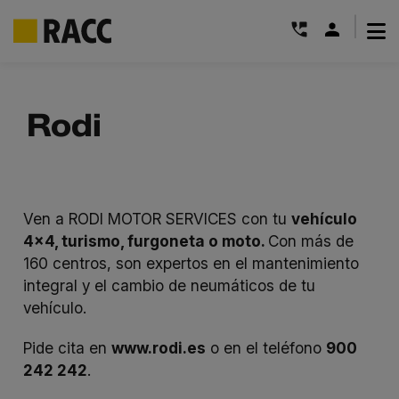
|
Saltar
al
Rodi
contenido
Ven a RODI MOTOR SERVICES con tu
vehículo
4×4, turismo, furgoneta
o moto.
Con más de
160 centros, son expertos en el mantenimiento
integral y el cambio de neumáticos de tu
vehículo.
Pide cita en
www.rodi.es
o en el teléfono
900
242 242
.