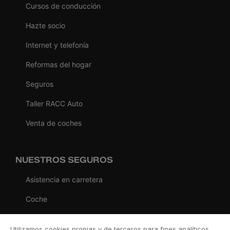
Cursos de conducción
Hazte socio
Internet y telefonía
Reformas del hogar
Seguros
Taller RACC Auto
Venta de coches
NUESTROS SEGUROS
Asistencia en carretera
Coche
Moto
Utilizamos cookies propias y de terceros para fines analíticos,