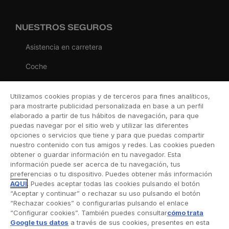
NUESTROS SEGUROS
Asistencia en carretera
Coche
Moto
Utilizamos cookies propias y de terceros para fines analíticos,
Viaje
para mostrarte publicidad personalizada en base a un perfil
elaborado a partir de tus hábitos de navegación, para que
Hogar
puedas navegar por el sitio web y utilizar las diferentes
opciones o servicios que tiene y para que puedas compartir
Vida
nuestro contenido con tus amigos y redes. Las cookies pueden
obtener o guardar información en tu navegador. Esta
Decesos
información puede ser acerca de tu navegación, tus
preferencias o tu dispositivo. Puedes obtener más información
Dental
AQUÍ
. Puedes aceptar todas las cookies pulsando el botón
“Aceptar y continuar” o rechazar su uso pulsando el botón
Deportivo
“Rechazar cookies” o configurarlas pulsando el enlace
“Configurar cookies”. También puedes consultar
cómo trata
Esquí
Google tus datos
a través de sus cookies, presentes en esta