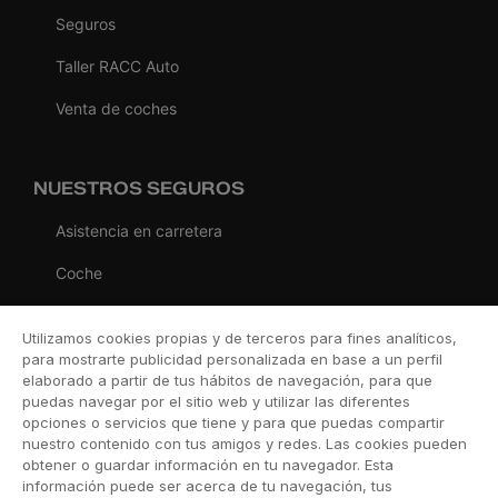
Seguros
Taller RACC Auto
Venta de coches
NUESTROS SEGUROS
Asistencia en carretera
Coche
Moto
Utilizamos cookies propias y de terceros para fines analíticos,
Viaje
para mostrarte publicidad personalizada en base a un perfil
elaborado a partir de tus hábitos de navegación, para que
Hogar
puedas navegar por el sitio web y utilizar las diferentes
opciones o servicios que tiene y para que puedas compartir
Vida
nuestro contenido con tus amigos y redes. Las cookies pueden
obtener o guardar información en tu navegador. Esta
Decesos
información puede ser acerca de tu navegación, tus