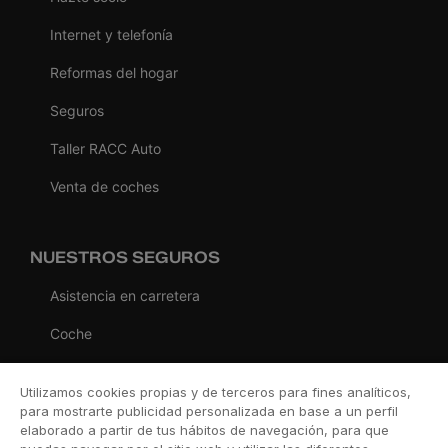
Internet y telefonía
Reformas del hogar
Seguros
Taller RACC Auto
Venta de coches
NUESTROS SEGUROS
Asistencia en carretera
Coche
Moto
Utilizamos cookies propias y de terceros para fines analíticos,
Viaje
para mostrarte publicidad personalizada en base a un perfil
elaborado a partir de tus hábitos de navegación, para que
Hogar