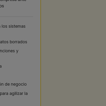
cos
 los sistemas
datos borrados
anciones y
a
ión de negocio
para agilizar la