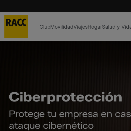
Club
Movilidad
Viajes
Hogar
Salud y Vid
Saltar
al
contenido
Ciberprotección
Protege tu empresa en caso
ataque cibernético