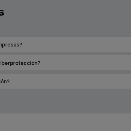
s
empresas?
ciberprotección?
ión?