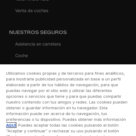
Venta de coches
NUESTROS SEGUROS
Asistencia en carretera
Coche
Moto
Utilizamos cookies propias y de terceros para fines analíticos,
Viaje
para mostrarte publicidad personalizada en base a un perfil
elaborado a partir de tus hábitos de navegación, para que
Hogar
puedas navegar por el sitio web y utilizar las diferentes
opciones o servicios que tiene y para que puedas compartir
Vida
nuestro contenido con tus amigos y redes. Las cookies pueden
obtener o guardar información en tu navegador. Esta
Decesos
información puede ser acerca de tu navegación, tus
preferencias o tu dispositivo. Puedes obtener más información
Dental
AQUÍ
. Puedes aceptar todas las cookies pulsando el botón
“Aceptar y continuar” o rechazar su uso pulsando el botón