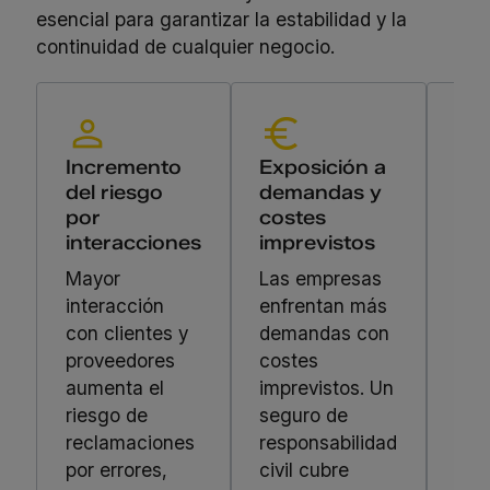
esencial para garantizar la estabilidad y la
continuidad de cualquier negocio.
Incremento
Exposición a
Gar
del riesgo
demandas y
con
por
costes
del
interacciones
imprevistos
Gar
Mayor
Las empresas
con
interacción
enfrentan más
del
con clientes y
demandas con
fre
proveedores
costes
imp
aumenta el
imprevistos. Un
es 
riesgo de
seguro de
prio
reclamaciones
responsabilidad
Est
por errores,
civil cubre
act