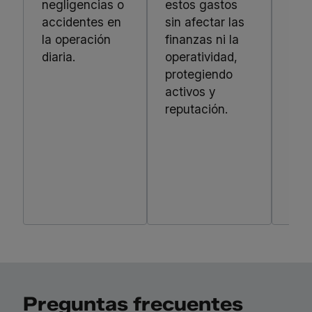
negligencias o
estos gastos
una
accidentes en
sin afectar las
seg
la operación
finanzas ni la
que
diaria.
operatividad,
los
protegiendo
oca
activos y
a t
reputación.
bri
tra
y r
ant
cua
eve
Preguntas frecuentes