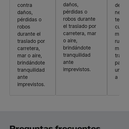
daños,
contra
de ca
pérdidas o
daños,
negoc
robos durante
pérdidas o
tenie
el traslado por
robos
cuent
carretera, mar
durante el
merca
o aire,
traslado por
rutas 
brindándote
carretera,
medio
tranquilidad
mar o aire,
transp
ante
brindándote
para 
imprevistos.
tranquilidad
una p
ante
a med
imprevistos.
Preguntas frecuentes