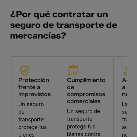
¿Por qué contratar un
seguro de transporte de
mercancías?
Protección
Cumplimiento
Adapt
frente a
de
a tus
imprevistos
compromisos
nece
comerciales
Un seguro
Las pó
Un seguro de
de
segur
transporte
transporte
trans
protege tus
protege tus
adapt
bienes contra
bienes
neces