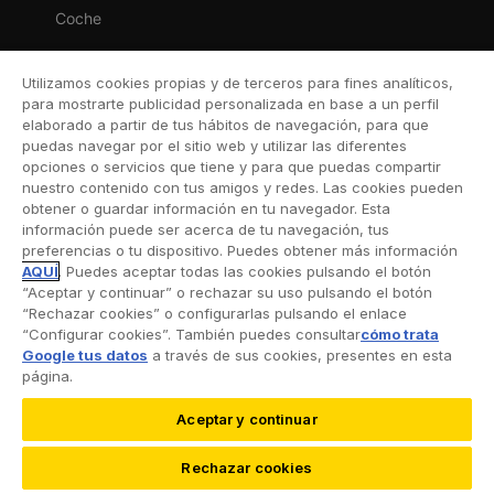
Coche
Moto
Utilizamos cookies propias y de terceros para fines analíticos,
Viaje
para mostrarte publicidad personalizada en base a un perfil
elaborado a partir de tus hábitos de navegación, para que
Hogar
puedas navegar por el sitio web y utilizar las diferentes
opciones o servicios que tiene y para que puedas compartir
Vida
nuestro contenido con tus amigos y redes. Las cookies pueden
obtener o guardar información en tu navegador. Esta
Decesos
información puede ser acerca de tu navegación, tus
preferencias o tu dispositivo. Puedes obtener más información
Dental
AQUÍ
. Puedes aceptar todas las cookies pulsando el botón
“Aceptar y continuar” o rechazar su uso pulsando el botón
Deportivo
“Rechazar cookies” o configurarlas pulsando el enlace
“Configurar cookies”. También puedes consultar
cómo trata
Esquí
Google tus datos
a través de sus cookies, presentes en esta
página.
Aceptar y continuar
©2026 RACC Mobility Club |
Condiciones de uso y
Rechazar cookies
Política de privacidad
|
Accesibilidad
|
Política de
Solicitar llamada