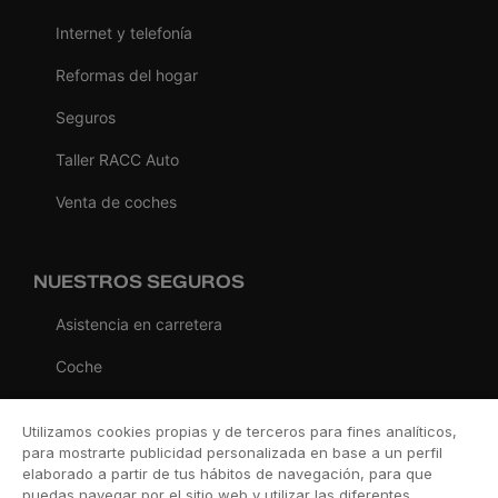
Internet y telefonía
Reformas del hogar
Seguros
Taller RACC Auto
Venta de coches
NUESTROS SEGUROS
Asistencia en carretera
Coche
Moto
Utilizamos cookies propias y de terceros para fines analíticos,
Viaje
para mostrarte publicidad personalizada en base a un perfil
elaborado a partir de tus hábitos de navegación, para que
Hogar
puedas navegar por el sitio web y utilizar las diferentes