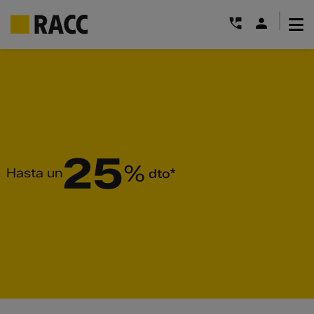
|
Saltar
al
contenido
25
%
Hasta un
dto*