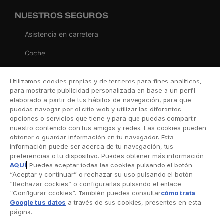
NUESTROS SEGUROS
Asistencia en carretera
Coche
Moto
Utilizamos cookies propias y de terceros para fines analíticos,
Viaje
para mostrarte publicidad personalizada en base a un perfil
elaborado a partir de tus hábitos de navegación, para que
Hogar
puedas navegar por el sitio web y utilizar las diferentes
opciones o servicios que tiene y para que puedas compartir
Vida
nuestro contenido con tus amigos y redes. Las cookies pueden
obtener o guardar información en tu navegador. Esta
Decesos
información puede ser acerca de tu navegación, tus
preferencias o tu dispositivo. Puedes obtener más información
Dental
AQUÍ
. Puedes aceptar todas las cookies pulsando el botón
“Aceptar y continuar” o rechazar su uso pulsando el botón
Deportivo
“Rechazar cookies” o configurarlas pulsando el enlace
“Configurar cookies”. También puedes consultar
cómo trata
Esquí
Google tus datos
a través de sus cookies, presentes en esta
página.