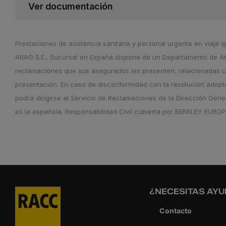
Ver documentación
Prestaciones de asistencia sanitaria y personal urgente en viaj
ARAG S.E., Sucursal en España dispone de un Departamento de Aten
reclamaciones que sus asegurados les presenten, relacionadas c
presentación. En caso de disconformidad con la resolución adopta
podrá dirigirse al Servicio de Reclamaciones de la Dirección Gen
es la española. Responsabilidad Civil cubierta por BERKLEY EURO
¿NECESITAS AYU
Contacto