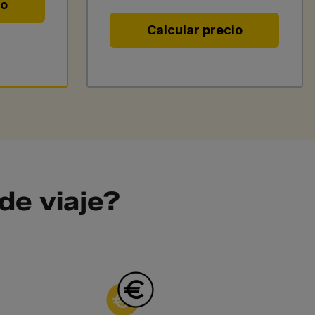
io
Calcular precio
de viaje?