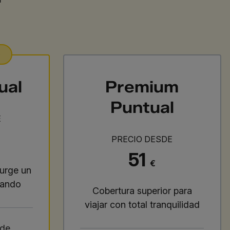
O
ual
Premium
Puntual
E
PRECIO DESDE
51
€
surge un
jando
Cobertura superior para
viajar con total tranquilidad
 de