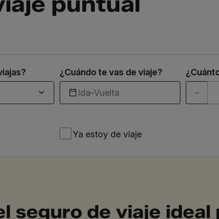
iaje puntual
viajas?
¿Cuándo te vas de viaje?
¿Cuánto
Ida
Vuelta
–
Ya
Ya estoy de viaje
estoy
de
viaje
el seguro de viaje ideal 