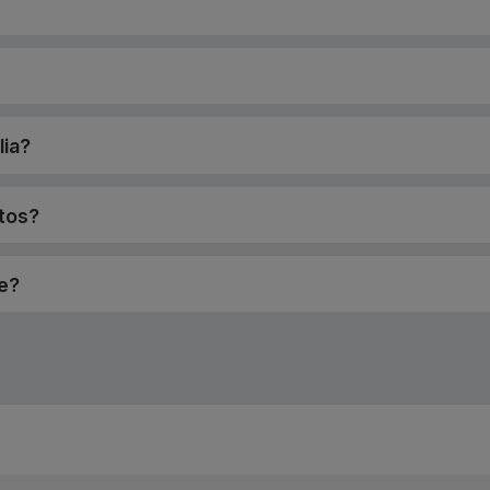
lia?
rtos?
je?