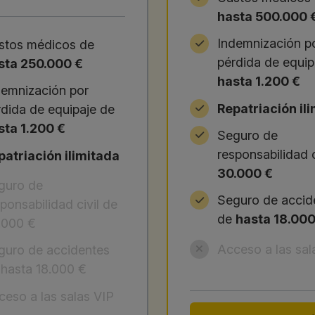
hasta 500.000 
Indemnización p
stos médicos de
pérdida de equip
sta 250.000 €
hasta 1.200 €
demnización por
Repatriación il
rdida de equipaje de
sta 1.200 €
Seguro de
responsabilidad c
patriación ilimitada
30.000 €
guro de
Seguro de accid
ponsabilidad civil de
de
hasta 18.000
.000 €
Acceso a las sal
guro de accidentes
 hasta 18.000 €
ceso a las salas VIP