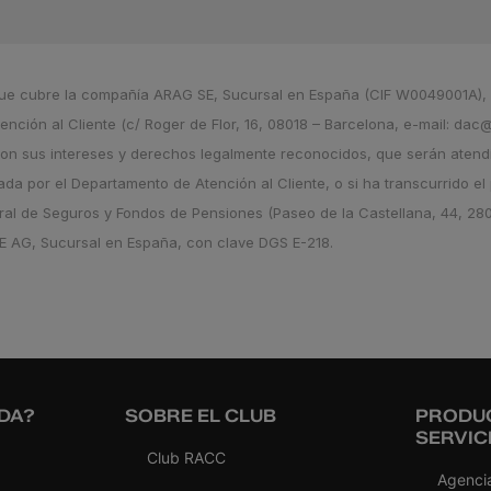
e que cubre la compañía ARAG SE, Sucursal en España (CIF W0049001A), 
ción al Cliente (c/ Roger de Flor, 16, 08018 – Barcelona, e-mail: dac
on sus intereses y derechos legalmente reconocidos, que serán atend
da por el Departamento de Atención al Cliente, o si ha transcurrido el
eral de Seguros y Fondos de Pensiones (Paseo de la Castellana, 44, 28
PE AG, Sucursal en España, con clave DGS E-218.
DA?
SOBRE EL CLUB
PRODU
SERVIC
Club RACC
Agencia