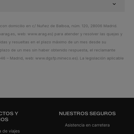
con domicilio en c/ Nuñez de Balboa, núm. 120, 28006 Madrid.
@arag.es, web: www.arag.es) para atender y resolver las quejas y
idas y resueltas en el plazo máximo de un mes desde su
 plazo de un mes sin haber obtenido respuesta, el reclamante
046 – Madrid, web: www.dgsfp.mineco.es). La legislación aplicable
CTOS Y
NUESTROS SEGUROS
IOS
Asistencia en carretera
 de viajes