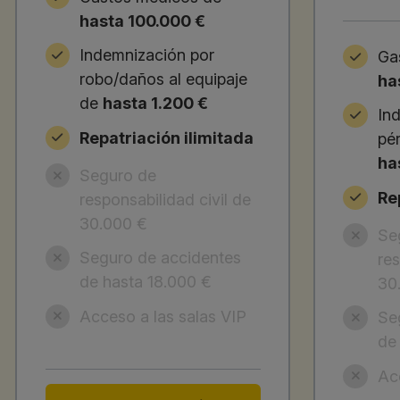
hasta 100.000 €
Indemnización por
Ga
robo/daños al equipaje
ha
de
hasta 1.200 €
In
Repatriación ilimitada
pé
ha
Seguro de
Re
responsabilidad civil de
30.000 €
Se
Seguro de accidentes
res
de hasta 18.000 €
30
Acceso a las salas VIP
Se
de
Ac