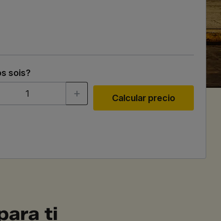
s sois?
para ti